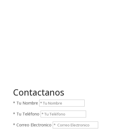
Teléfono
(5411) 5197-0347
(5411) 5435-5489
Mail
info@larocaaceitunas.com.ar
Contactanos
* Tu Nombre
* Tu Teléfono
* Correo Electronico